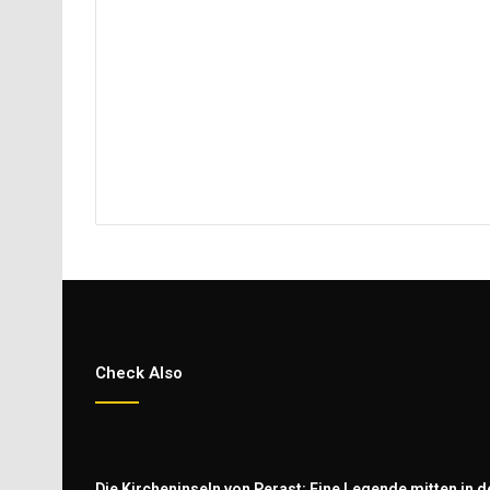
Check Also
Die Kircheninseln von Perast: Eine Legende mitten in d