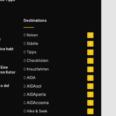
Destinations
Reisen
21
s
Städte
8
ice hakt
Tipps
7
Checklisten
1
 Eine
Kreuzfahrten
3
von Kotor
AIDA
3
to del
AIDAsol
1
AIDAperla
1
AIDAcosma
1
Hike & Seek
1