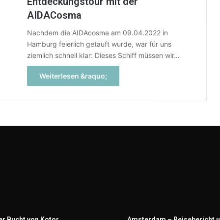
Entdeckungstour mit der
AIDACosma
Nachdem die AIDAcosma am 09.04.2022 in
Hamburg feierlich getauft wurde, war für uns
ziemlich schnell klar: Dieses Schiff müssen wir…
Weiterlesen &raquo;
er Bucht von Kotor
Amsterdam – Reisebericht u