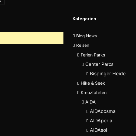
k
Kategorien
Blog News
Reisen
Ferien Parks
Center Parcs
Bispinger Heide
Hike & Seek
Kreuzfahrten
AIDA
AIDAcosma
AIDAperla
AIDAsol