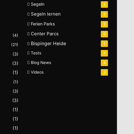
Segeln
2
Segeln lernen
1
Ferien Parks
3
Center Parcs
3
(4)
Bispinger Heide
1
(21)
Tests
7
(3)
Blog News
(3)
4
(1)
Videos
3
(1)
(3)
(3)
(1)
(1)
(1)