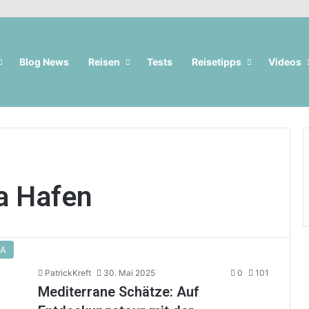
Blog News
Reisen
Tests
Reisetipps
Videos
a Hafen
DA
PatrickKreft
30. Mai 2025
0
101
Mediterrane Schätze: Auf