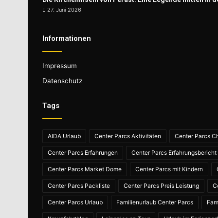
27. Juni 2026
Informationen
Impressum
Datenschutz
Tags
AIDA Urlaub
Center Parcs Aktivitäten
Center Parcs Ch
Center Parcs Erfahrungen
Center Parcs Erfahrungsbericht
Center Parcs Market Dome
Center Parcs mit Kindern
Center Parcs Packliste
Center Parcs Preis Leistung
C
Center Parcs Urlaub
Familienurlaub Center Parcs
Fam