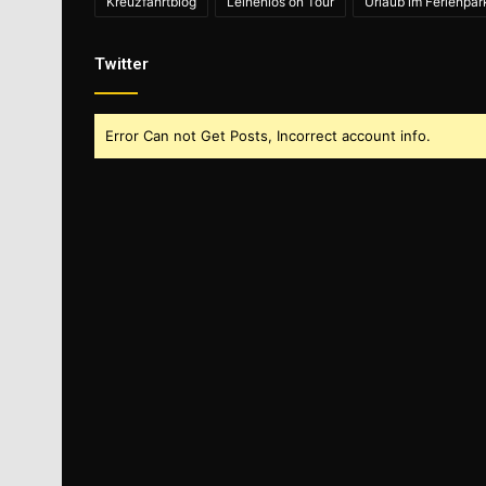
Kreuzfahrtblog
Leinenlos on Tour
Urlaub im Ferienpar
Twitter
Error Can not Get Posts, Incorrect account info.