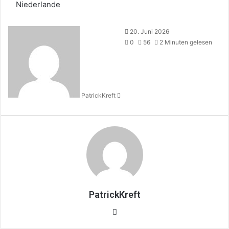
Niederlande
Sende
20. Juni 2026
uns
0
56
2 Minuten gelesen
eine
E-
Mail
PatrickKreft
PatrickKreft
Webseite