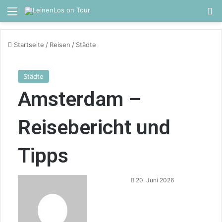
Menü
S
Startseite
/
Reisen
/
Städte
Städte
Amsterdam –
Reisebericht und
Tipps
Sende
20. Juni 2026
uns
eine
E-
Mail