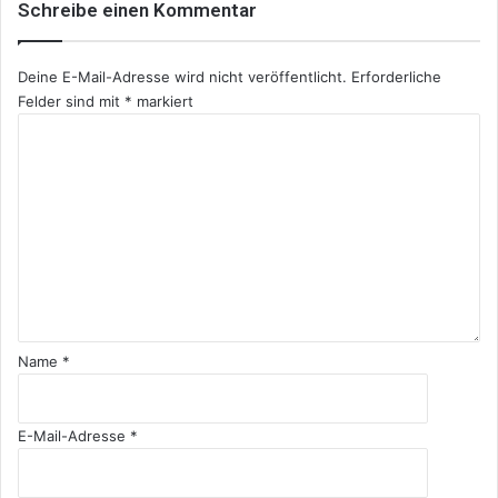
Schreibe einen Kommentar
Deine E-Mail-Adresse wird nicht veröffentlicht.
Erforderliche
Felder sind mit
*
markiert
K
o
m
m
e
n
t
a
r
*
Name
*
E-Mail-Adresse
*