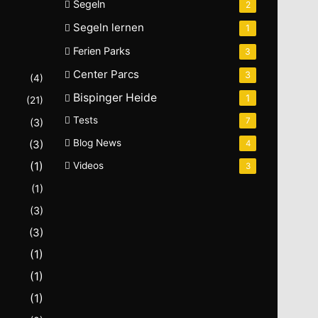
Segeln
2
Segeln lernen
1
Ferien Parks
3
Center Parcs
3
(4)
Bispinger Heide
1
(21)
Tests
7
(3)
Blog News
(3)
4
(1)
Videos
3
(1)
(3)
(3)
(1)
(1)
(1)