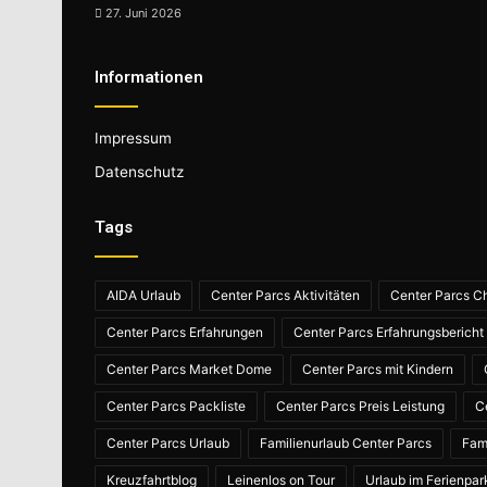
27. Juni 2026
Informationen
Impressum
Datenschutz
Tags
AIDA Urlaub
Center Parcs Aktivitäten
Center Parcs Ch
Center Parcs Erfahrungen
Center Parcs Erfahrungsbericht
Center Parcs Market Dome
Center Parcs mit Kindern
Center Parcs Packliste
Center Parcs Preis Leistung
C
Center Parcs Urlaub
Familienurlaub Center Parcs
Fam
Kreuzfahrtblog
Leinenlos on Tour
Urlaub im Ferienpar