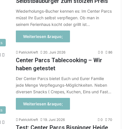
Selbstbauburger zum stolzen Preis
Wiederholungs-Bucher kennen es: Im Center Parcs
müsst Ihr Euch selbst verpflegen. Ob man in
seinem Ferienhaus kocht oder grillt ist…
Weiterlesen &raquo;
ts
PatrickKreft
20. Juni 2026
0
86
Center Parcs Tablecooking – Wir
haben getestet
Der Center Parcs bietet Euch und Eurer Familie
jede Menge Verpflegungs-Möglichkeiten. Neben
diversen Snacks ( Crepes, Kuchen, Eins und Fast…
Weiterlesen &raquo;
cs
PatrickKreft
19. Juni 2026
0
70
Test: Center Parcs Bispinger Heide