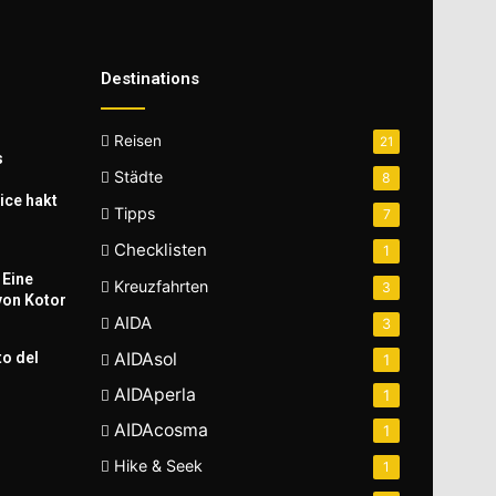
Destinations
Reisen
21
s
Städte
8
ice hakt
Tipps
7
Checklisten
1
 Eine
Kreuzfahrten
3
von Kotor
AIDA
3
to del
AIDAsol
1
AIDAperla
1
AIDAcosma
1
Hike & Seek
1