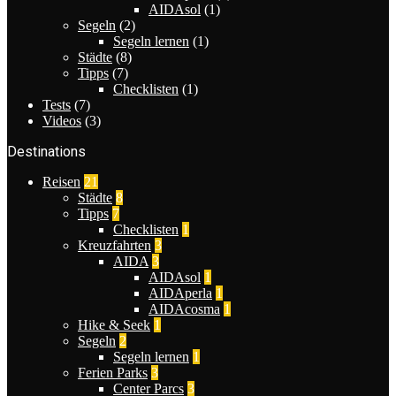
AIDAsol
(1)
Segeln
(2)
Segeln lernen
(1)
Städte
(8)
Tipps
(7)
Checklisten
(1)
Tests
(7)
Videos
(3)
Destinations
Reisen
21
Städte
8
Tipps
7
Checklisten
1
Kreuzfahrten
3
AIDA
3
AIDAsol
1
AIDAperla
1
AIDAcosma
1
Hike & Seek
1
Segeln
2
Segeln lernen
1
Ferien Parks
3
Center Parcs
3