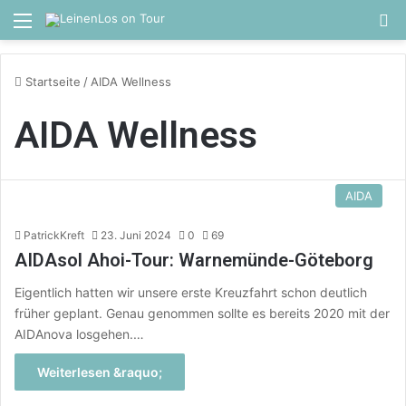
Menü
S
Startseite
/
AIDA Wellness
AIDA Wellness
AIDA
PatrickKreft
23. Juni 2024
0
69
AIDAsol Ahoi-Tour: Warnemünde-Göteborg
Eigentlich hatten wir unsere erste Kreuzfahrt schon deutlich
früher geplant. Genau genommen sollte es bereits 2020 mit der
AIDAnova losgehen.…
Weiterlesen &raquo;