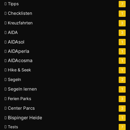
Tipps
7
Checklisten
1
Kreuzfahrten
3
AIDA
3
AIDAsol
1
AIDAperla
1
AIDAcosma
1
Hike & Seek
1
Segeln
2
Segeln lernen
1
Ferien Parks
3
Center Parcs
3
Bispinger Heide
1
Tests
7