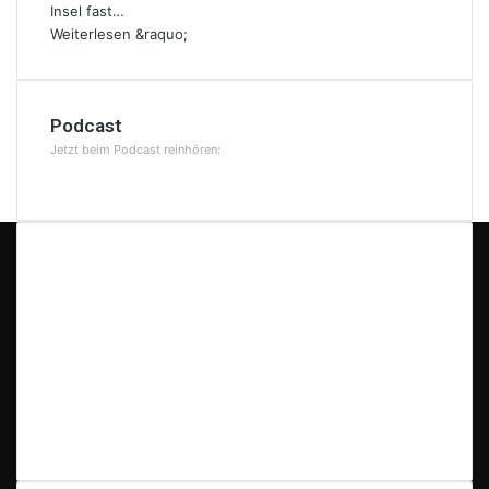
Insel fast…
Weiterlesen &raquo;
Podcast
Jetzt beim Podcast reinhören:
Check Also
Die Kircheninseln von Perast: Eine Legende
mitten in der Bucht von Kotor
27. Juni 2026
Amsterdam – Reisebericht und Tipps
20. Juni 2026