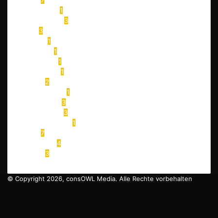
Tipps
7
Checklisten
1
Kreuzfahrten
3
AIDA
3
AIDAsol
1
AIDAperla
1
AIDAcosma
1
Hike & Seek
1
Segeln
2
Segeln lernen
1
Ferien Parks
3
Center Parcs
3
Bispinger Heide
1
Tests
7
Blog News
4
Videos
3
© Copyright 2026, consOWL Media. Alle Rechte vorbehalten
Facebook
X
YouTube