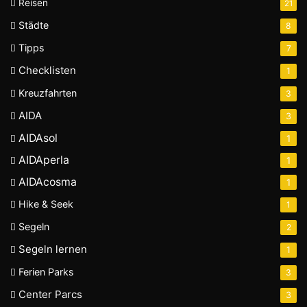
Reisen
21
Städte
8
Tipps
7
Checklisten
1
Kreuzfahrten
3
AIDA
3
AIDAsol
1
AIDAperla
1
AIDAcosma
1
Hike & Seek
1
Segeln
2
Segeln lernen
1
Ferien Parks
3
Center Parcs
3