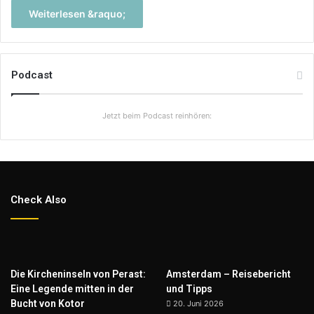
Weiterlesen &raquo;
Podcast
Jetzt beim Podcast reinhören:
Check Also
Die Kircheninseln von Perast:
Amsterdam – Reisebericht
Eine Legende mitten in der
und Tipps
Bucht von Kotor
20. Juni 2026