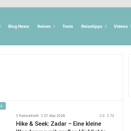
Blog News
Reisen
Tests
Reisetipps
Videos
ek
PatrickKreft
27. Mai 2026
0
72
Hike & Seek: Zadar – Eine kleine