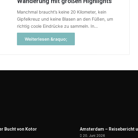
Wanderung mit großen Highlights
Manchmal braucht’s keine 20 Kilometer, kein
Gipfelkreuz und keine Blasen an den Füßen, um
richtig coole Eindrücke zu sammeln. In…
Weiterlesen &raquo;
er Bucht von Kotor
Amsterdam – Reisebericht u
20. Juni 2026