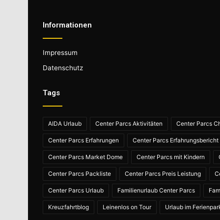
Informationen
Impressum
Datenschutz
Tags
AIDA Urlaub
Center Parcs Aktivitäten
Center Parcs Ch
Center Parcs Erfahrungen
Center Parcs Erfahrungsbericht
Center Parcs Market Dome
Center Parcs mit Kindern
Center Parcs Packliste
Center Parcs Preis Leistung
C
Center Parcs Urlaub
Familienurlaub Center Parcs
Fam
Kreuzfahrtblog
Leinenlos on Tour
Urlaub im Ferienpar