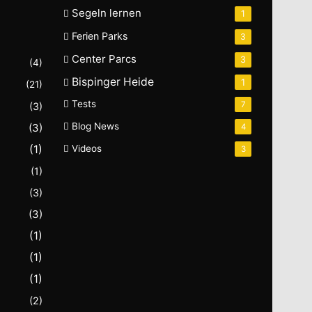
Segeln lernen
1
Ferien Parks
3
Center Parcs
3
(4)
Bispinger Heide
1
(21)
Tests
7
(3)
Blog News
(3)
4
(1)
Videos
3
(1)
(3)
(3)
(1)
(1)
(1)
(2)