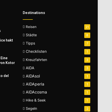
Destinations
Reisen
21
s
Städte
8
ice hakt
Tipps
7
Checklisten
1
 Eine
Kreuzfahrten
3
von Kotor
AIDA
3
to del
AIDAsol
1
AIDAperla
1
AIDAcosma
1
Hike & Seek
1
Segeln
2