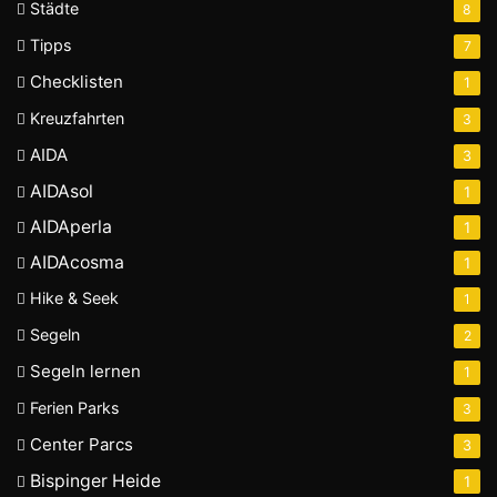
Städte
8
Tipps
7
Checklisten
1
Kreuzfahrten
3
AIDA
3
AIDAsol
1
AIDAperla
1
AIDAcosma
1
Hike & Seek
1
Segeln
2
Segeln lernen
1
Ferien Parks
3
Center Parcs
3
Bispinger Heide
1