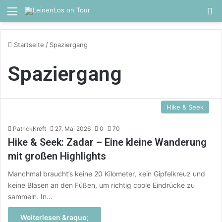
Menü
S
Startseite
/
Spaziergang
Spaziergang
Hike & Seek
PatrickKreft
27. Mai 2026
0
70
Hike & Seek: Zadar – Eine kleine Wanderung
mit großen Highlights
Manchmal braucht’s keine 20 Kilometer, kein Gipfelkreuz und
keine Blasen an den Füßen, um richtig coole Eindrücke zu
sammeln. In…
Weiterlesen &raquo;