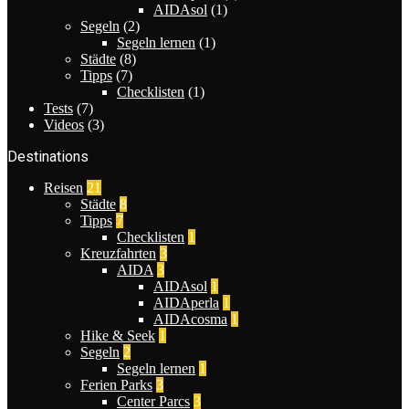
AIDAsol
(1)
Segeln
(2)
Segeln lernen
(1)
Städte
(8)
Tipps
(7)
Checklisten
(1)
Tests
(7)
Videos
(3)
Destinations
Reisen
21
Städte
8
Tipps
7
Checklisten
1
Kreuzfahrten
3
AIDA
3
AIDAsol
1
AIDAperla
1
AIDAcosma
1
Hike & Seek
1
Segeln
2
Segeln lernen
1
Ferien Parks
3
Center Parcs
3