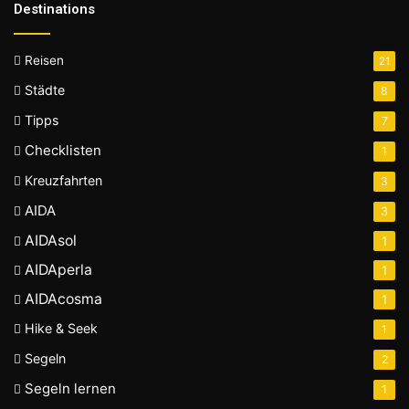
Destinations
Reisen
21
Städte
8
Tipps
7
Checklisten
1
Kreuzfahrten
3
AIDA
3
AIDAsol
1
AIDAperla
1
AIDAcosma
1
Hike & Seek
1
Segeln
2
Segeln lernen
1