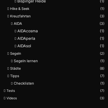
Bispinger Heide
(1)
Hike & Seek
(1)
Kreuzfahrten
(3)
AIDA
(3)
AIDAcosma
(1)
AIDAperla
(1)
AIDAsol
(1)
Segeln
(2)
Segeln lernen
(1)
Städte
(8)
Tipps
(7)
Checklisten
(1)
Tests
(7)
Videos
(3)