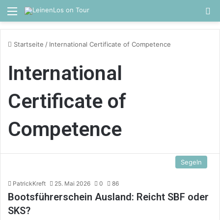
Menü
S
Startseite
/
International Certificate of Competence
International
Certificate of
Competence
Segeln
PatrickKreft
25. Mai 2026
0
86
Bootsführerschein Ausland: Reicht SBF oder
SKS?