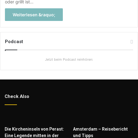
oder grillt ist…
Weiterlesen &raquo;
Podcast
Jetzt beim Podcast reinhören:
Check Also
Die Kircheninseln von Perast:
Amsterdam – Reisebericht
Eine Legende mitten in der
und Tipps