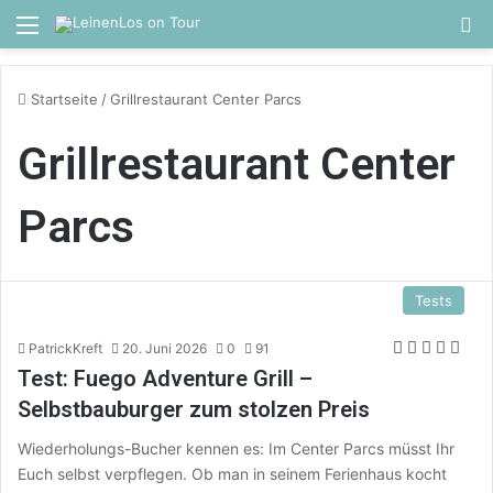
Menü
S
Startseite
/
Grillrestaurant Center Parcs
Grillrestaurant Center
Parcs
Tests
PatrickKreft
20. Juni 2026
0
91
Test: Fuego Adventure Grill –
Selbstbauburger zum stolzen Preis
Wiederholungs-Bucher kennen es: Im Center Parcs müsst Ihr
Euch selbst verpflegen. Ob man in seinem Ferienhaus kocht