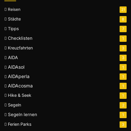
Reisen
21
Städte
8
Tipps
7
Checklisten
1
Kreuzfahrten
3
AIDA
3
AIDAsol
1
AIDAperla
1
AIDAcosma
1
Hike & Seek
1
Segeln
2
Segeln lernen
1
Ferien Parks
3