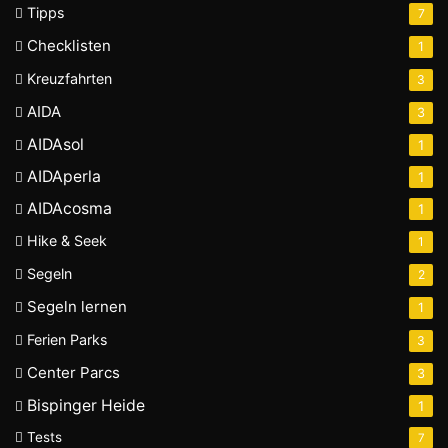
Tipps
7
Checklisten
1
Kreuzfahrten
3
AIDA
3
AIDAsol
1
AIDAperla
1
AIDAcosma
1
Hike & Seek
1
Segeln
2
Segeln lernen
1
Ferien Parks
3
Center Parcs
3
Bispinger Heide
1
Tests
7