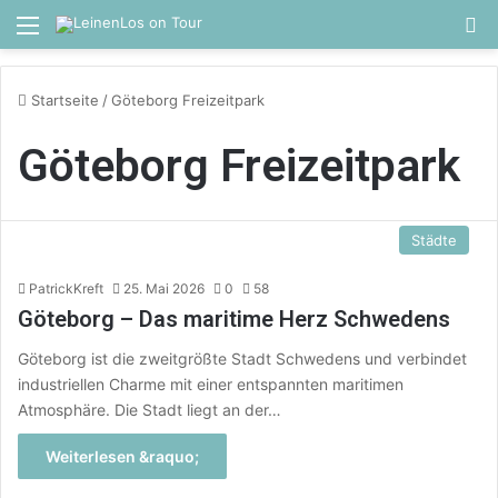
Menü
S
Startseite
/
Göteborg Freizeitpark
Göteborg Freizeitpark
Städte
PatrickKreft
25. Mai 2026
0
58
Göteborg – Das maritime Herz Schwedens
Göteborg ist die zweitgrößte Stadt Schwedens und verbindet
industriellen Charme mit einer entspannten maritimen
Atmosphäre. Die Stadt liegt an der…
Weiterlesen &raquo;