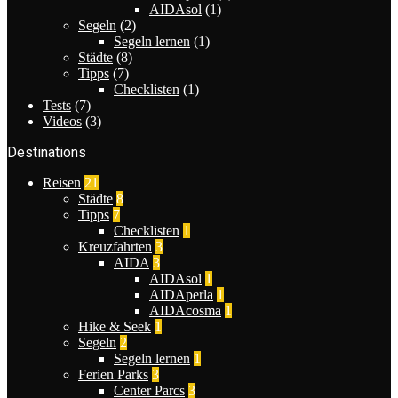
AIDAsol
(1)
Segeln
(2)
Segeln lernen
(1)
Städte
(8)
Tipps
(7)
Checklisten
(1)
Tests
(7)
Videos
(3)
Destinations
Reisen
21
Städte
8
Tipps
7
Checklisten
1
Kreuzfahrten
3
AIDA
3
AIDAsol
1
AIDAperla
1
AIDAcosma
1
Hike & Seek
1
Segeln
2
Segeln lernen
1
Ferien Parks
3
Center Parcs
3