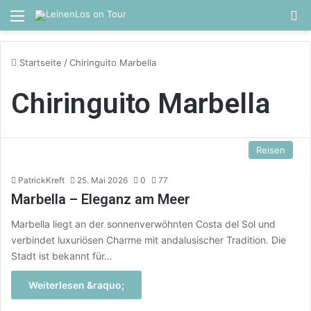
Menü
S
Startseite
/
Chiringuito Marbella
Chiringuito Marbella
Reisen
PatrickKreft
25. Mai 2026
0
77
Marbella – Eleganz am Meer
Marbella liegt an der sonnenverwöhnten Costa del Sol und
verbindet luxuriösen Charme mit andalusischer Tradition. Die
Stadt ist bekannt für…
Weiterlesen &raquo;