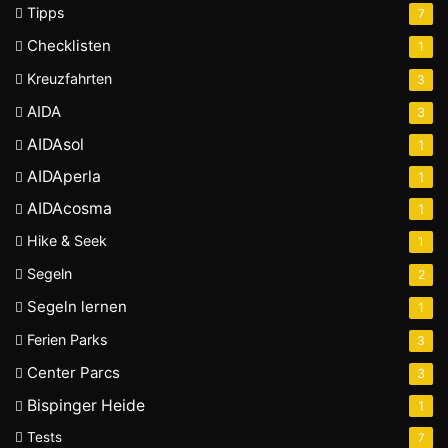
Tipps
7
Checklisten
1
Kreuzfahrten
3
AIDA
3
AIDAsol
1
AIDAperla
1
AIDAcosma
1
Hike & Seek
1
Segeln
2
Segeln lernen
1
Ferien Parks
3
Center Parcs
3
Bispinger Heide
1
Tests
7