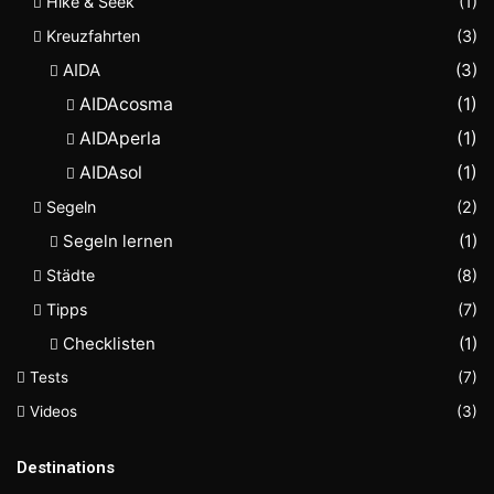
Hike & Seek
(1)
Kreuzfahrten
(3)
AIDA
(3)
AIDAcosma
(1)
AIDAperla
(1)
AIDAsol
(1)
Segeln
(2)
Segeln lernen
(1)
Städte
(8)
Tipps
(7)
Checklisten
(1)
Tests
(7)
Videos
(3)
Destinations