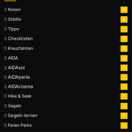
Reisen
21
Städte
8
Tipps
7
Checklisten
1
Kreuzfahrten
3
AIDA
3
AIDAsol
1
AIDAperla
1
AIDAcosma
1
Hike & Seek
1
Segeln
2
Segeln lernen
1
Ferien Parks
3