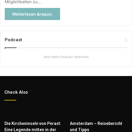
Möglichkeiten zu…
Weiterlesen &raquo;
Podcast
Jetzt beim Podcast reinhören:
Check Also
Die Kircheninseln von Perast:
Amsterdam – Reisebericht
Eine Legende mitten in der
und Tipps