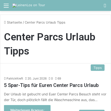
Menü
S
Startseite
/
Center Parcs Urlaub Tipps
Center Parcs Urlaub
Tipps
Tipps
PatrickKreft
20. Juni 2026
0
69
5 Spar-Tips für Euren Center Parcs Urlaub
Der Urlaub ist gebucht und Euer Center Parcs Besuch steht vor
der Tür, doch plötzlich fällt die Waschmaschine aus, das…
Weiterlesen &raquo;