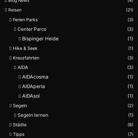
Blog News
(4)
Reisen
(21)
Ferien Parks
(3)
Center Parcs
(3)
Bispinger Heide
(1)
Hike & Seek
(1)
Kreuzfahrten
(3)
AIDA
(3)
AIDAcosma
(1)
AIDAperla
(1)
AIDAsol
(1)
Segeln
(2)
Segeln lernen
(1)
Städte
(8)
Tipps
(7)