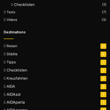
Checklisten
(1)
Tests
(7)
Videos
(3)
Destinations
Reisen
21
Städte
8
Tipps
7
Checklisten
1
Kreuzfahrten
3
AIDA
3
AIDAsol
1
AIDAperla
1