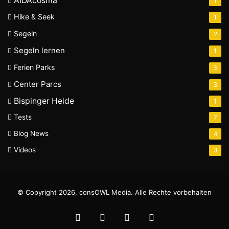
AIDAcosma
1
Hike & Seek
1
Segeln
2
Segeln lernen
1
Ferien Parks
3
Center Parcs
3
Bispinger Heide
1
Tests
7
Blog News
4
Videos
3
© Copyright 2026, consOWL Media. Alle Rechte vorbehalten
Facebook
X
YouTube
Instagram