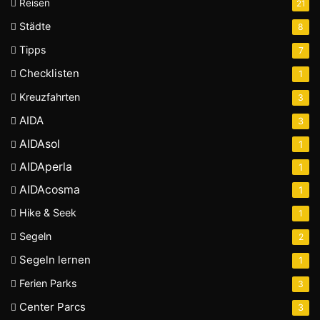
Reisen
21
Städte
8
Tipps
7
Checklisten
1
Kreuzfahrten
3
AIDA
3
AIDAsol
1
AIDAperla
1
AIDAcosma
1
Hike & Seek
1
Segeln
2
Segeln lernen
1
Ferien Parks
3
Center Parcs
3