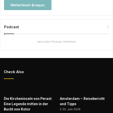
Weiterlesen &raquo;
Podcast
Jetzt beim Podcast reinhören:
Check Also
Die Kircheninseln von Perast:
Amsterdam – Reisebericht
Eine Legende mitten in der
und Tipps
Bucht von Kotor
20. Juni 2026