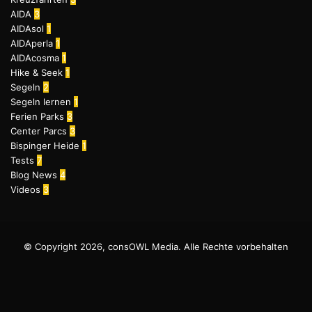
AIDA
3
AIDAsol
1
AIDAperla
1
AIDAcosma
1
Hike & Seek
1
Segeln
2
Segeln lernen
1
Ferien Parks
3
Center Parcs
3
Bispinger Heide
1
Tests
7
Blog News
4
Videos
3
© Copyright 2026, consOWL Media. Alle Rechte vorbehalten
Facebook
X
YouTube
Instagram