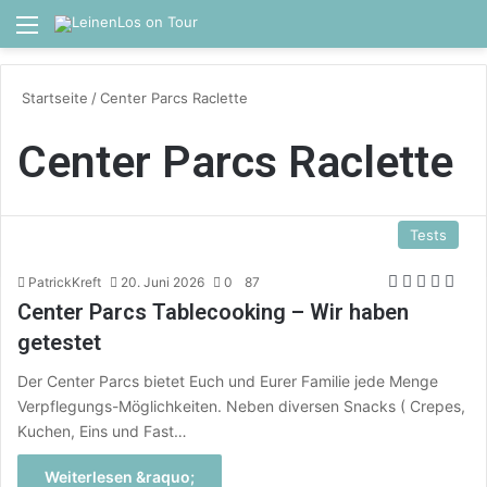
Menü
S
Startseite
/
Center Parcs Raclette
Center Parcs Raclette
Tests
PatrickKreft
20. Juni 2026
0
87
Center Parcs Tablecooking – Wir haben
getestet
Der Center Parcs bietet Euch und Eurer Familie jede Menge
Verpflegungs-Möglichkeiten. Neben diversen Snacks ( Crepes,
Kuchen, Eins und Fast…
Weiterlesen &raquo;