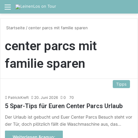
Menü
S
Startseite
/
center parcs mit familie sparen
center parcs mit
familie sparen
Tipps
PatrickKreft
20. Juni 2026
0
70
5 Spar-Tips für Euren Center Parcs Urlaub
Der Urlaub ist gebucht und Euer Center Parcs Besuch steht vor
der Tür, doch plötzlich fällt die Waschmaschine aus, das…
Weiterlesen &raquo;