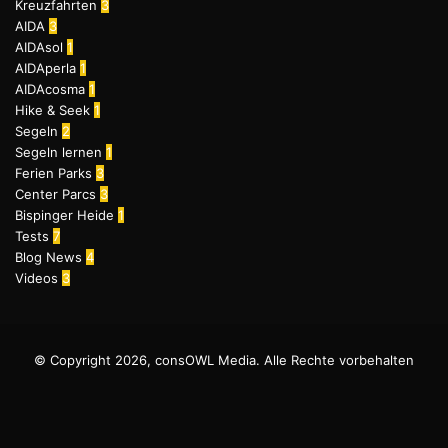
Kreuzfahrten
3
AIDA
3
AIDAsol
1
AIDAperla
1
AIDAcosma
1
Hike & Seek
1
Segeln
2
Segeln lernen
1
Ferien Parks
3
Center Parcs
3
Bispinger Heide
1
Tests
7
Blog News
4
Videos
3
© Copyright 2026, consOWL Media. Alle Rechte vorbehalten
Facebook
X
YouTube
Instagram