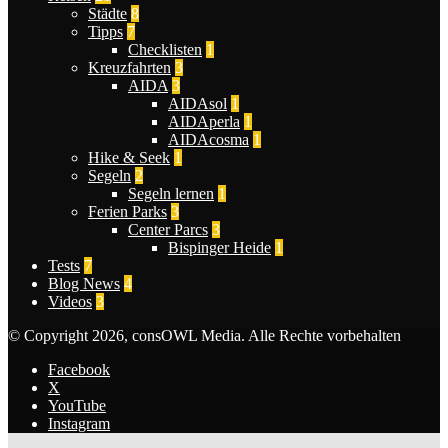
Städte
8
Tipps
7
Checklisten
1
Kreuzfahrten
3
AIDA
3
AIDAsol
1
AIDAperla
1
AIDAcosma
1
Hike & Seek
1
Segeln
2
Segeln lernen
1
Ferien Parks
3
Center Parcs
3
Bispinger Heide
1
Tests
7
Blog News
4
Videos
3
© Copyright 2026, consOWL Media. Alle Rechte vorbehalten
Facebook
X
YouTube
Instagram