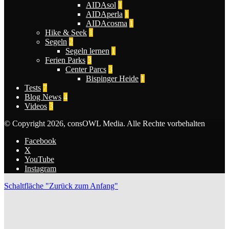
AIDAsol
1
AIDAperla
1
AIDAcosma
1
Hike & Seek
1
Segeln
2
Segeln lernen
1
Ferien Parks
3
Center Parcs
3
Bispinger Heide
1
Tests
7
Blog News
4
Videos
3
© Copyright 2026, consOWL Media. Alle Rechte vorbehalten
Facebook
X
YouTube
Instagram
Schaltfläche "Zurück zum Anfang"