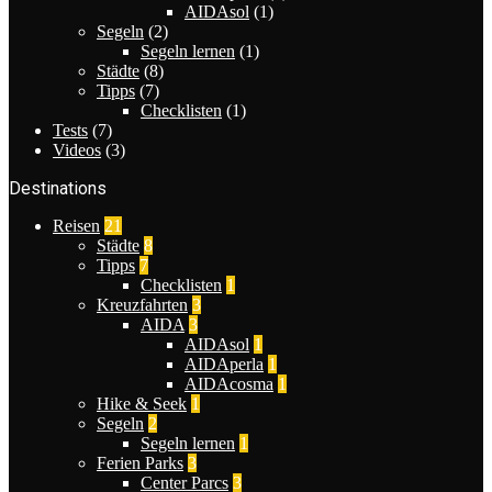
AIDAsol
(1)
Segeln
(2)
Segeln lernen
(1)
Städte
(8)
Tipps
(7)
Checklisten
(1)
Tests
(7)
Videos
(3)
Destinations
Reisen
21
Städte
8
Tipps
7
Checklisten
1
Kreuzfahrten
3
AIDA
3
AIDAsol
1
AIDAperla
1
AIDAcosma
1
Hike & Seek
1
Segeln
2
Segeln lernen
1
Ferien Parks
3
Center Parcs
3