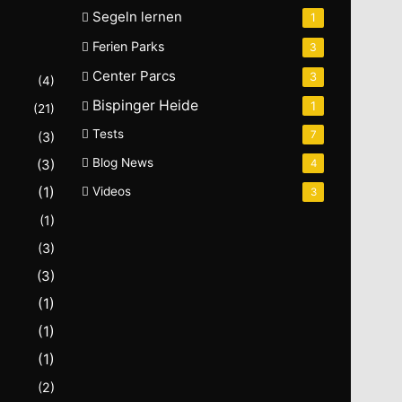
Segeln lernen
1
Ferien Parks
3
Center Parcs
3
(4)
Bispinger Heide
1
(21)
Tests
7
(3)
Blog News
(3)
4
(1)
Videos
3
(1)
(3)
(3)
(1)
(1)
(1)
(2)