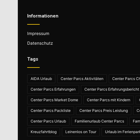
Informationen
Impressum
Datenschutz
Tags
AIDA Urlaub
Center Parcs Aktivitäten
Center Parcs Ch
Center Parcs Erfahrungen
Center Parcs Erfahrungsbericht
Center Parcs Market Dome
Center Parcs mit Kindern
Center Parcs Packliste
Center Parcs Preis Leistung
C
Center Parcs Urlaub
Familienurlaub Center Parcs
Fam
Kreuzfahrtblog
Leinenlos on Tour
Urlaub im Ferienpar