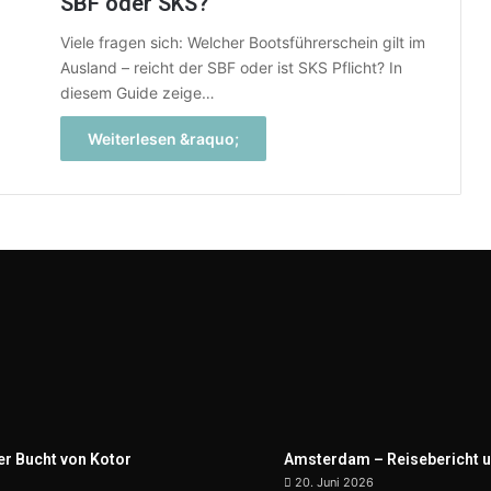
SBF oder SKS?
Viele fragen sich: Welcher Bootsführerschein gilt im
Ausland – reicht der SBF oder ist SKS Pflicht? In
diesem Guide zeige…
Weiterlesen &raquo;
er Bucht von Kotor
Amsterdam – Reisebericht u
20. Juni 2026