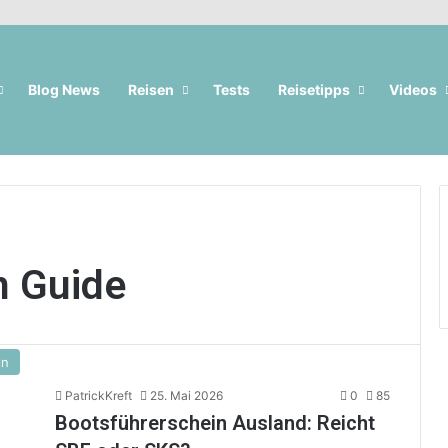
Blog News
Reisen
Tests
Reisetipps
Videos
n Guide
ln
PatrickKreft
25. Mai 2026
0
85
Bootsführerschein Ausland: Reicht