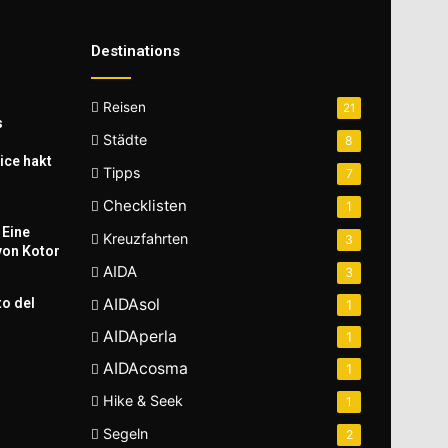
Destinations
Reisen
21
s
Städte
8
ice hakt
Tipps
7
Checklisten
1
 Eine
Kreuzfahrten
3
von Kotor
AIDA
3
to del
AIDAsol
1
AIDAperla
1
AIDAcosma
1
Hike & Seek
1
Segeln
2