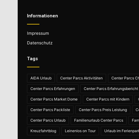
Informationen
Impressum
Datenschutz
Tags
AIDA Urlaub
Center Parcs Aktivitäten
Center Parcs Ch
Center Parcs Erfahrungen
Center Parcs Erfahrungsbericht
Center Parcs Market Dome
Center Parcs mit Kindern
Center Parcs Packliste
Center Parcs Preis Leistung
C
Center Parcs Urlaub
Familienurlaub Center Parcs
Fam
Kreuzfahrtblog
Leinenlos on Tour
Urlaub im Ferienpar