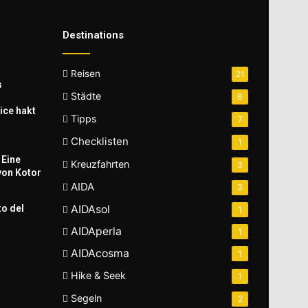
Destinations
Reisen
21
s
Städte
8
ice hakt
Tipps
7
Checklisten
1
 Eine
Kreuzfahrten
3
von Kotor
AIDA
3
to del
AIDAsol
1
AIDAperla
1
AIDAcosma
1
Hike & Seek
1
Segeln
2