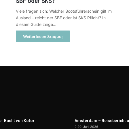
SBF oder SKS?
Viele fragen sich: Welcher Bootsführerschein gilt im
Ausland – reicht der SBF oder ist SKS Pflicht? In
diesem Guide zeige…
Weiterlesen &raquo;
er Bucht von Kotor
Amsterdam – Reisebericht u
20. Juni 2026