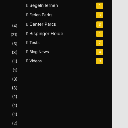
Segeln lernen
1
Ferien Parks
3
Center Parcs
3
(4)
Bispinger Heide
1
(21)
Tests
7
(3)
Blog News
(3)
4
(1)
Videos
3
(1)
(3)
(3)
(1)
(1)
(1)
(2)