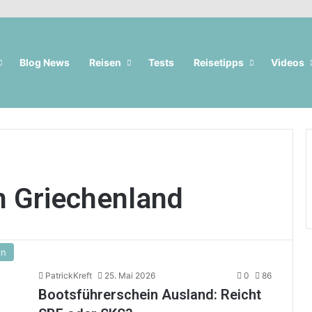
Blog News
Reisen
Tests
Reisetipps
Videos
n Griechenland
ln
PatrickKreft
25. Mai 2026
0
86
Bootsführerschein Ausland: Reicht