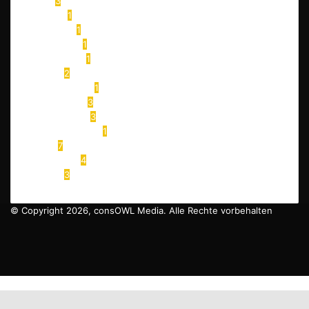
AIDA
3
AIDAsol
1
AIDAperla
1
AIDAcosma
1
Hike & Seek
1
Segeln
2
Segeln lernen
1
Ferien Parks
3
Center Parcs
3
Bispinger Heide
1
Tests
7
Blog News
4
Videos
3
© Copyright 2026, consOWL Media. Alle Rechte vorbehalten
Facebook
X
YouTube
Instagram
Schaltfläche
"Zurück