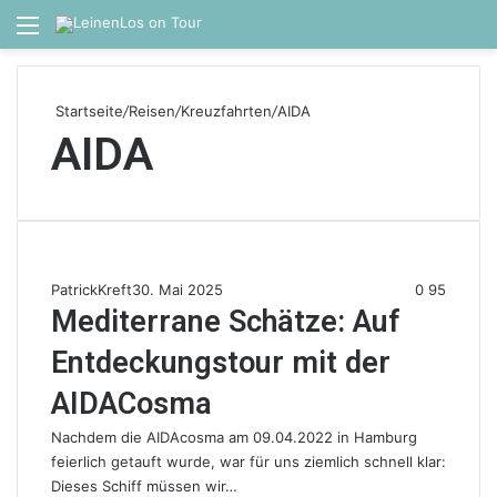
Menü
S
Startseite
/
Reisen
/
Kreuzfahrten
/
AIDA
AIDA
PatrickKreft
30. Mai 2025
0
95
Mediterrane Schätze: Auf
Entdeckungstour mit der
AIDACosma
Nachdem die AIDAcosma am 09.04.2022 in Hamburg
feierlich getauft wurde, war für uns ziemlich schnell klar:
Dieses Schiff müssen wir…