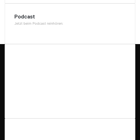
Podcast
Jetzt beim Podcast reinhören:
Check Also
Die Kircheninseln von Perast: Eine Legende
mitten in der Bucht von Kotor
27. Juni 2026
Amsterdam – Reisebericht und Tipps
20. Juni 2026
Informationen
Impressum