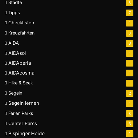
Städte
8
Tipps
7
Checklisten
1
Kreuzfahrten
3
AIDA
3
AIDAsol
1
AIDAperla
1
AIDAcosma
1
Hike & Seek
1
Segeln
2
Segeln lernen
1
Ferien Parks
3
Center Parcs
3
Bispinger Heide
1