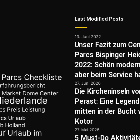
Last Modified Posts
13. Juni 2022
Unser Fazit zum Cen
Parcs Bispinger Hei
2022: Schön moderni
aber beim Service h
 Parcs Checkliste
27. Juni 2026
rfahrungsbericht
Die Kircheninseln vo
s Market Dome
Center
Niederlande
Perast: Eine Legend
cs Preis Leistung
mitten in der Bucht 
cs Urlaub
Kotor
ub Holland
ur
27. Mai 2026
Urlaub im
5 Must-Do Aktivität